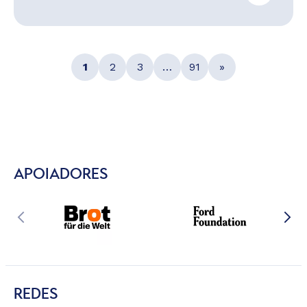
1
2
3
…
91
»
APOIADORES
REDES