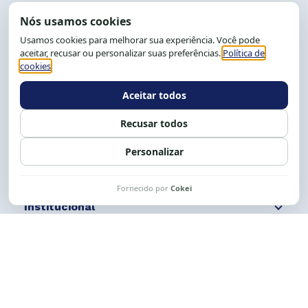
End.: R. da Graça, 150. Graça
CEP: 40.150-055
Salvador-BA, Brasil.
Tel.: (71) 2104-5457, Cel.: (71) 9 9239-2104 ou 2105
E-mail:
cese@cese.org.br
Expediente: 8h às 12h e 13 às 17h.
Siga nossas redes
Fale conosco
Institucional
Comunicação
Links Úteis