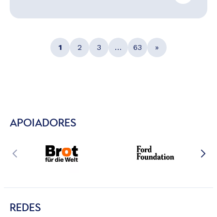
1
2
3
…
63
»
APOIADORES
REDES