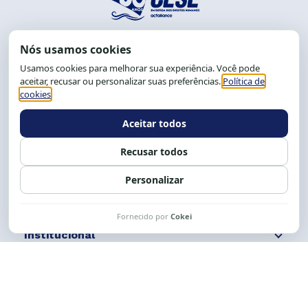
End.: R. da Graça, 150. Graça
CEP: 40.150-055
Salvador-BA, Brasil.
Tel.: (71) 2104-5457, Cel.: (71) 9 9239-2104 ou 2105
E-mail:
cese@cese.org.br
Expediente: 8h às 12h e 13 às 17h.
Siga nossas redes
Fale conosco
Institucional
Comunicação