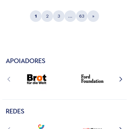
1
2
3
…
63
»
APOIADORES
REDES