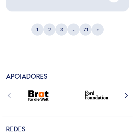
1
2
3
…
71
»
APOIADORES
REDES