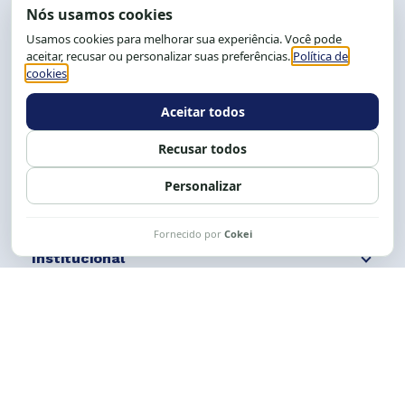
End.: R. da Graça, 150. Graça
CEP: 40.150-055
Salvador-BA, Brasil.
Tel.: (71) 2104-5457, Cel.: (71) 9 9239-2104 ou 2105
E-mail:
cese@cese.org.br
Expediente: 8h às 12h e 13 às 17h.
Siga nossas redes
Fale conosco
Institucional
Comunicação
Links Úteis