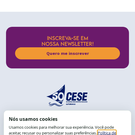
INSCREVA-SE EM
NOSSA NEWSLETTER!
Quero me inscrever
End.: R. da Graça, 150. Graça
CEP: 40.150-055
Salvador-BA, Brasil.