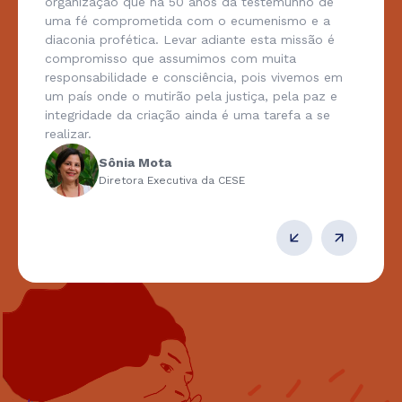
organização que há 50 anos dá testemunho de
uma fé comprometida com o ecumenismo e a
diaconia profética. Levar adiante esta missão é
compromisso que assumimos com muita
responsabilidade e consciência, pois vivemos em
um país onde o mutirão pela justiça, pela paz e
integridade da criação ainda é uma tarefa a se
realizar.
Sônia Mota
Diretora Executiva da CESE