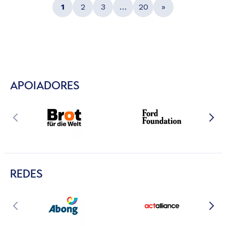
1
2
3
…
20
»
APOIADORES
REDES