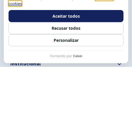
Tel.: (71) 2104-5457, Cel.: (71) 9 9239-2104 ou 2105
E-mail:
cese@cese.org.br
Expediente: 8h às 12h e 13 às 17h.
Siga nossas redes
Fale conosco
Institucional
Comunicação
Links Úteis
CESE © 2012 - 2026. Todos os direitos reservados.
Esta obra está licenciada com uma Licença