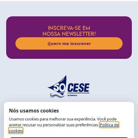
INSCREVA-SE EM
NOSSA NEWSLETTER!
Quero me inscrever
End.: R. da Graça, 150. Graça
CEP: 40.150-055
Salvador-BA, Brasil.
Tel.: (71) 2104-5457, Cel.: (71) 9 9239-2104 ou 2105
E-mail:
cese@cese.org.br