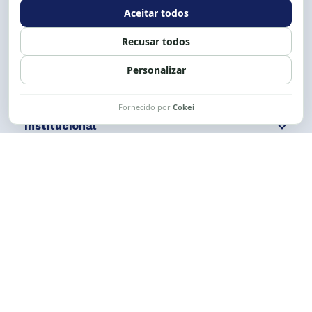
Expediente: 8h às 12h e 13 às 17h.
Siga nossas redes
Fale conosco
Institucional
Comunicação
Links Úteis
CESE © 2012 - 2026. Todos os direitos reservados.
Esta obra está licenciada com uma Licença
Creative Commons Atribuição-NãoComercial-
CompartilhaIgual 4.0 Internacional.