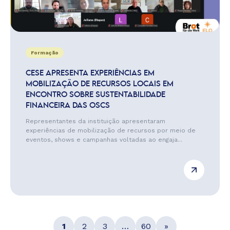
Formação
CESE APRESENTA EXPERIÊNCIAS EM
MOBILIZAÇÃO DE RECURSOS LOCAIS EM
ENCONTRO SOBRE SUSTENTABILIDADE
FINANCEIRA DAS OSCS
Representantes da instituição apresentaram
experiências de mobilização de recursos por meio de
eventos, shows e campanhas voltadas ao engaja...
1
2
3
…
60
»