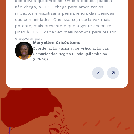
aos povos quilombolas. Onde a política pública
não chega, a CESE chega para amenizar os
impactos e viabilizar a permanência das pessoas,
das comunidades. Que isso seja cada vez mais
potente, mais presente e que a gente encontre,
junto à CESE, cada vez mais motivos para resistir
e esperançar.
Maryellen Crisóstomo
Coordenação Nacional de Articulação das
Comunidades Negras Rurais Quilombolas
(CONAQ)