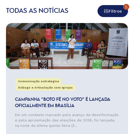
5
TODAS AS NOTÍCIAS
Filtros
Comunicação estratégica
Diálogo e Articulação com Igrejas
CAMPANHA “BOTO FÉ NO VOTO” É LANÇADA
OFICIALMENTE EM BRASÍLIA
Em um contexto marcado pelo avanço da desinformação
e pela aproximação das eleições de 2026, foi lançada,
na noite da última quinta-feira (3...