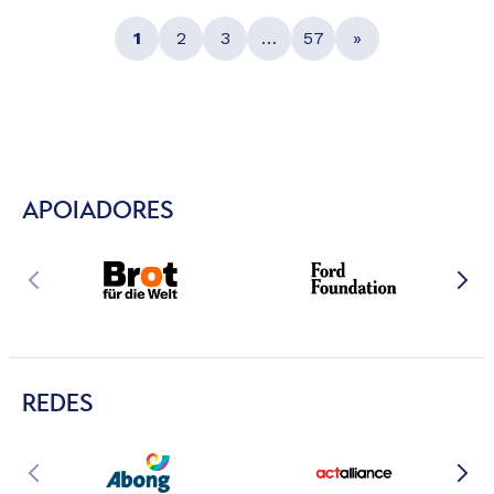
1
2
3
…
57
»
APOIADORES
REDES