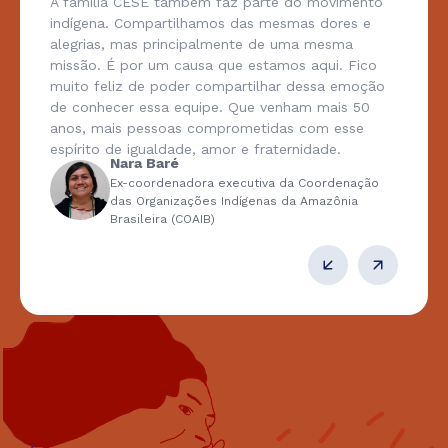
A família CESE também faz parte do movimento
indígena. Compartilhamos das mesmas dores e
alegrias, mas principalmente de uma mesma
missão. É por um causa que estamos aqui. Fico
muito feliz de poder compartilhar dessa emoção
de conhecer essa equipe. Que venham mais 50
anos, mais pessoas comprometidas com esse
espírito de igualdade, amor e fraternidade.
Nara Baré
Ex-coordenadora executiva da Coordenação
das Organizações Indígenas da Amazônia
Brasileira (COAIB)