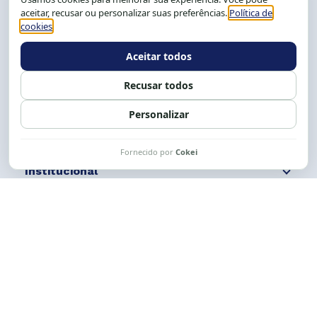
Salvador-BA, Brasil.
Tel.: (71) 2104-5457, Cel.: (71) 9 9239-2104 ou 2105
E-mail:
cese@cese.org.br
Expediente: 8h às 12h e 13 às 17h.
Siga nossas redes
Fale conosco
Institucional
Comunicação
Links Úteis