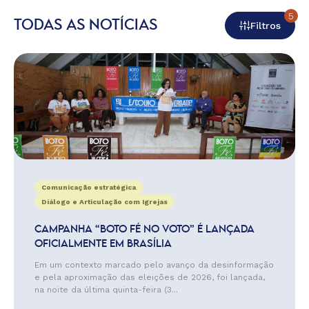
5
TODAS AS NOTÍCIAS
Filtros
Comunicação estratégica
Diálogo e Articulação com Igrejas
CAMPANHA “BOTO FÉ NO VOTO” É LANÇADA
OFICIALMENTE EM BRASÍLIA
Em um contexto marcado pelo avanço da desinformação
e pela aproximação das eleições de 2026, foi lançada,
na noite da última quinta-feira (3...