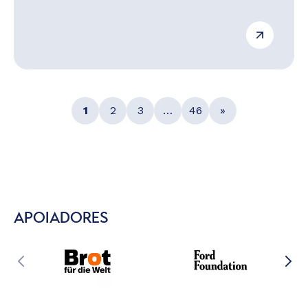
1
2
3
…
46
»
APOIADORES