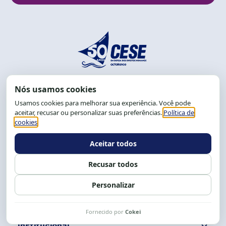
End.: R. da Graça, 150. Graça
CEP: 40.150-055
Salvador-BA, Brasil.
Tel.: (71) 2104-5457, Cel.: (71) 9 9239-2104 ou 2105
E-mail:
cese@cese.org.br
Expediente: 8h às 12h e 13 às 17h.
Siga nossas redes
Fale conosco
Institucional