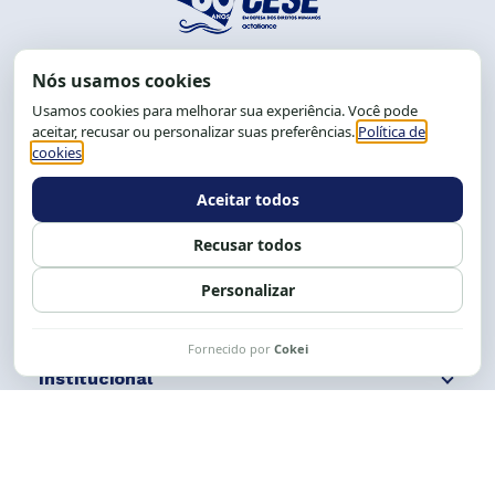
End.: R. da Graça, 150. Graça
CEP: 40.150-055
Salvador-BA, Brasil.
Tel.: (71) 2104-5457, Cel.: (71) 9 9239-2104 ou 2105
E-mail:
cese@cese.org.br
Expediente: 8h às 12h e 13 às 17h.
Siga nossas redes
Fale conosco
Institucional
Comunicação