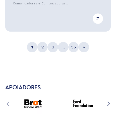
Comunicadores e Comunicadoras...
1
2
3
…
55
»
APOIADORES