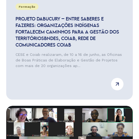
Formação
PROJETO DABUCURY – ENTRE SABERES E
FAZERES: ORGANIZAÇÕES INDÍGENAS
FORTALECEM CAMINHOS PARA A GESTÃO DOS
TERRITÓRIOSBNDES, COIAB, REDE DE
COMUNICADORES COIAB
CESE e Coiab realizaram, de 10 a 16 de junho, as Oficinas
de Boas Práticas de Elaboração e Gestão de Projetos
com mais de 20 organizações ap...