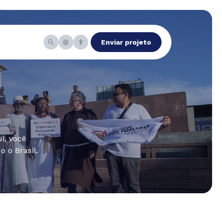
Enviar projeto
i, você
 o Brasil.