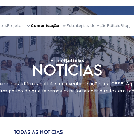
tos
Projetos
Comunicação
Estratégias de Ação
Editais
Blog
Home
Notícias
NOTÍCIAS
nhe as últimas notícias de eventos e ações da CESE. Aqu
um pouco do que fazemos para fortalecer direitos em todo
TODAS AS NOTÍCIAS