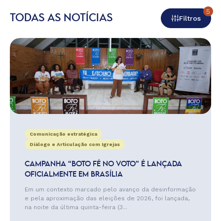
5
TODAS AS NOTÍCIAS
Filtros
Comunicação estratégica
Diálogo e Articulação com Igrejas
CAMPANHA “BOTO FÉ NO VOTO” É LANÇADA
OFICIALMENTE EM BRASÍLIA
Em um contexto marcado pelo avanço da desinformação
e pela aproximação das eleições de 2026, foi lançada,
na noite da última quinta-feira (3...