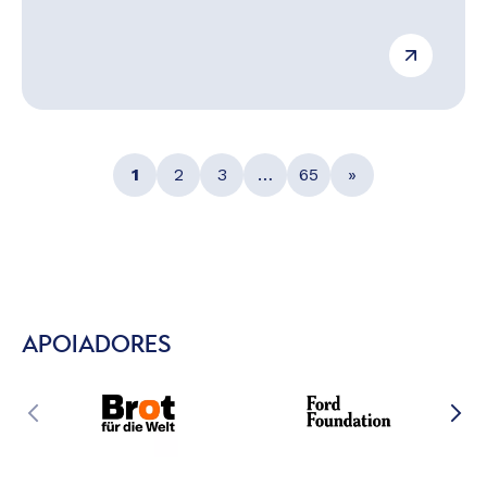
1
2
3
…
65
»
APOIADORES