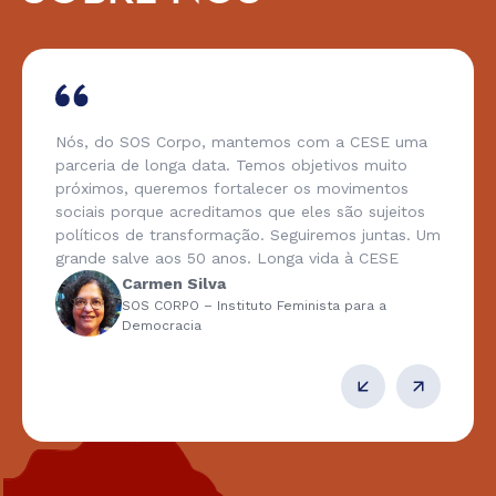
Nós, do SOS Corpo, mantemos com a CESE uma
parceria de longa data. Temos objetivos muito
próximos, queremos fortalecer os movimentos
sociais porque acreditamos que eles são sujeitos
políticos de transformação. Seguiremos juntas. Um
grande salve aos 50 anos. Longa vida à CESE
Carmen Silva
SOS CORPO – Instituto Feminista para a
Democracia