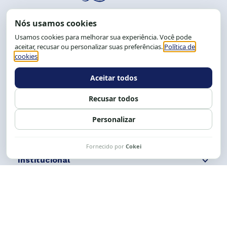
End.: R. da Graça, 150. Graça
CEP: 40.150-055
Salvador-BA, Brasil.
Tel.: (71) 2104-5457, Cel.: (71) 9 9239-2104 ou 2105
E-mail:
cese@cese.org.br
Expediente: 8h às 12h e 13 às 17h.
Siga nossas redes
Fale conosco
Institucional
Comunicação
Links Úteis