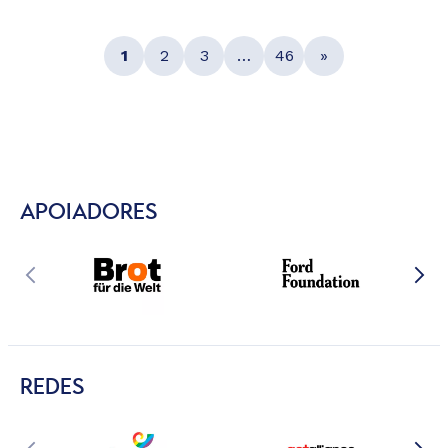
1
2
3
…
46
»
APOIADORES
REDES