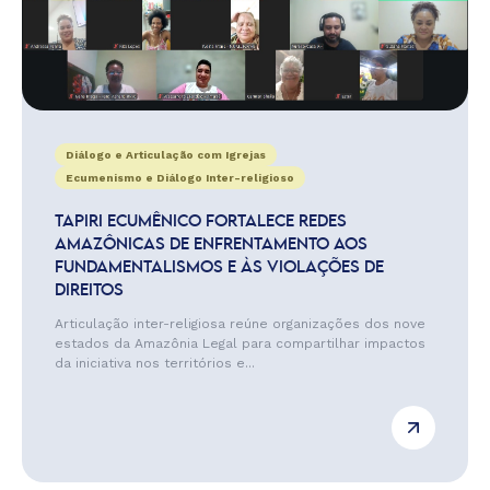
Diálogo e Articulação com Igrejas
Ecumenismo e Diálogo Inter-religioso
TAPIRI ECUMÊNICO FORTALECE REDES
AMAZÔNICAS DE ENFRENTAMENTO AOS
FUNDAMENTALISMOS E ÀS VIOLAÇÕES DE
DIREITOS
Articulação inter-religiosa reúne organizações dos nove
estados da Amazônia Legal para compartilhar impactos
da iniciativa nos territórios e...