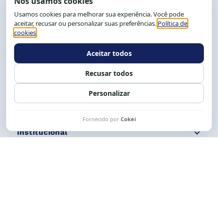
End.: R. da Graça, 150. Graça
CEP: 40.150-055
Salvador-BA, Brasil.
Tel.: (71) 2104-5457, Cel.: (71) 9 9239-2104 ou 2105
E-mail:
cese@cese.org.br
Expediente: 8h às 12h e 13 às 17h.
Siga nossas redes
Fale conosco
Institucional
Comunicação
Links Úteis