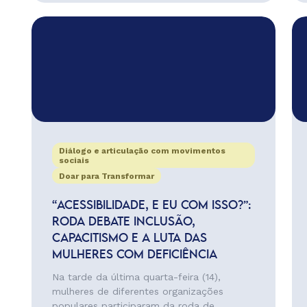
Diálogo e articulação com movimentos
sociais
Doar para Transformar
“ACESSIBILIDADE, E EU COM ISSO?”:
RODA DEBATE INCLUSÃO,
CAPACITISMO E A LUTA DAS
MULHERES COM DEFICIÊNCIA
Na tarde da última quarta-feira (14),
mulheres de diferentes organizações
populares participaram da roda de