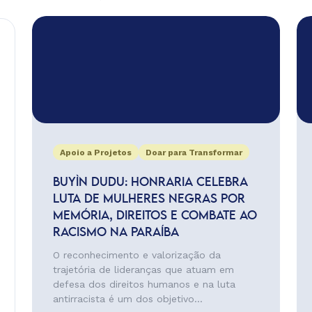
Apoio a Projetos
Doar para Transformar
BUYÌN DUDU: HONRARIA CELEBRA
LUTA DE MULHERES NEGRAS POR
MEMÓRIA, DIREITOS E COMBATE AO
RACISMO NA PARAÍBA
O reconhecimento e valorização da
trajetória de lideranças que atuam em
defesa dos direitos humanos e na luta
antirracista é um dos objetivo...