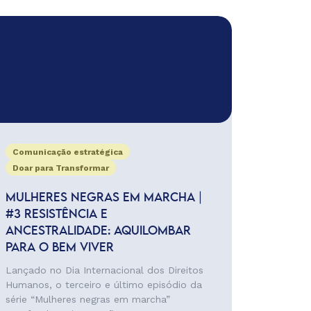
Comunicação estratégica
Doar para Transformar
MULHERES NEGRAS EM MARCHA |
#3 RESISTÊNCIA E
ANCESTRALIDADE: AQUILOMBAR
PARA O BEM VIVER
Lançado no Dia Internacional dos Direitos
Humanos, o terceiro e último episódio da
série “Mulheres negras em marcha”