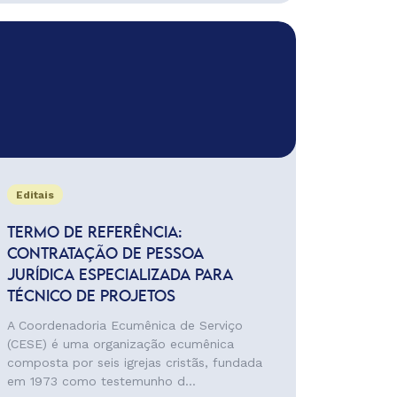
Editais
TERMO DE REFERÊNCIA:
CONTRATAÇÃO DE PESSOA
JURÍDICA ESPECIALIZADA PARA
TÉCNICO DE PROJETOS
A Coordenadoria Ecumênica de Serviço
(CESE) é uma organização ecumênica
composta por seis igrejas cristãs, fundada
em 1973 como testemunho d...