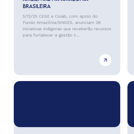
BRASILEIRA
5/12/25 CESE e Coiab, com apoio do
Fundo Amazônia/BNDES, anunciam 28
iniciativas indígenas que receberão recursos
para fortalecer a gestão t...