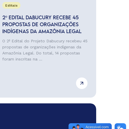
Editais
2º EDITAL DABUCURY RECEBE 45
PROPOSTAS DE ORGANIZAÇÕES
INDÍGENAS DA AMAZÔNIA LEGAL
O 2º Edital do Projeto Dabucury recebeu 45
propostas de organizações indígenas da
Amazônia Legal. Do total, 14 propostas
foram inscritas na ...