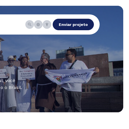
Enviar projeto
i, você
 o Brasil.