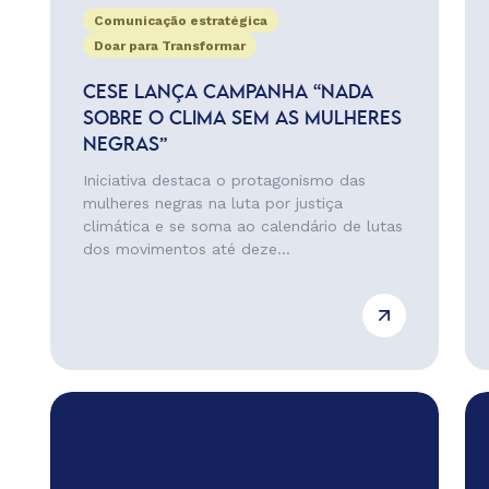
Comunicação estratégica
Doar para Transformar
CESE LANÇA CAMPANHA “NADA
SOBRE O CLIMA SEM AS MULHERES
NEGRAS”
Iniciativa destaca o protagonismo das
mulheres negras na luta por justiça
climática e se soma ao calendário de lutas
dos movimentos até deze...