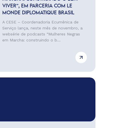
VIVER”, EM PARCERIA COM LE
MONDE DIPLOMATIQUE BRASIL
A CESE – Coordenadoria Ecumênica de
Serviço lança, neste mês de novembro, a
websérie de podcasts “Mulheres Negras
em Marcha: construindo o b...