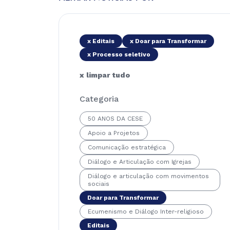
x Editais
x Doar para Transformar
x Processo seletivo
x limpar tudo
Categoria
50 ANOS DA CESE
Apoio a Projetos
Comunicação estratégica
Diálogo e Articulação com Igrejas
Diálogo e articulação com movimentos
sociais
Doar para Transformar
Ecumenismo e Diálogo Inter-religioso
Editais