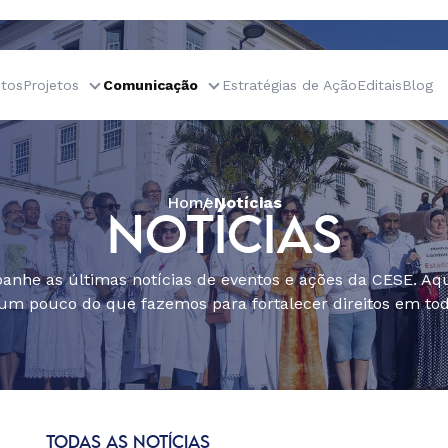
tos
Projetos
Comunicação
Estratégias de Ação
Editais
Blog
Home
Notícias
NOTÍCIAS
nhe as últimas notícias de eventos e ações da CESE. Aqu
um pouco do que fazemos para fortalecer direitos em todo
TODAS AS NOTÍCIAS