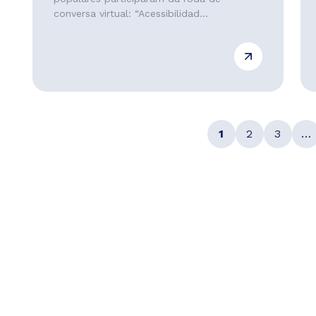
conversa virtual: “Acessibilidad...
1
2
3
…