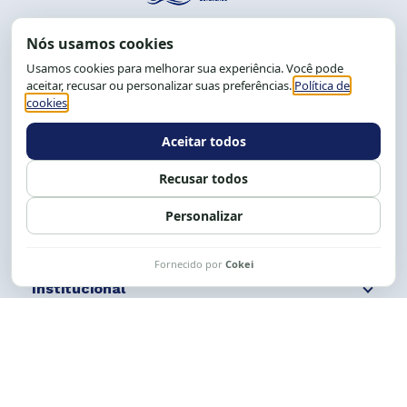
End.: R. da Graça, 150. Graça
CEP: 40.150-055
Salvador-BA, Brasil.
Tel.: (71) 2104-5457, Cel.: (71) 9 9239-2104 ou 2105
E-mail:
cese@cese.org.br
Expediente: 8h às 12h e 13 às 17h.
Siga nossas redes
Fale conosco
Institucional
Comunicação
Links Úteis