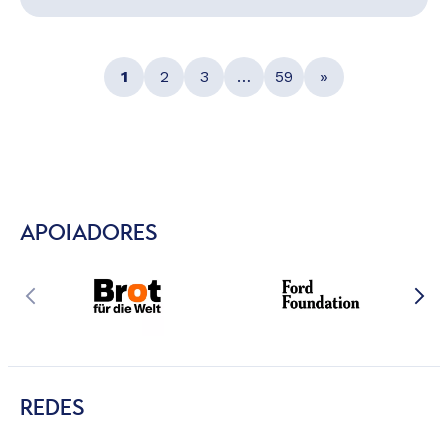
1
2
3
…
59
»
APOIADORES
REDES