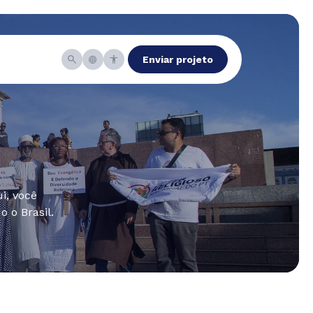
Enviar projeto
i, você
 o Brasil.