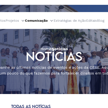
tos
Projetos
Comunicação
Estratégias de Ação
Editais
Blog
Home
Notícias
NOTÍCIAS
nhe as últimas notícias de eventos e ações da CESE. Aqu
um pouco do que fazemos para fortalecer direitos em todo
TODAS AS NOTÍCIAS