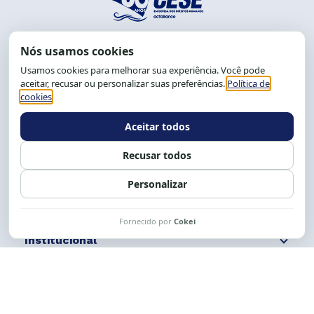
End.: R. da Graça, 150. Graça
CEP: 40.150-055
Salvador-BA, Brasil.
Tel.: (71) 2104-5457, Cel.: (71) 9 9239-2104 ou 2105
E-mail:
cese@cese.org.br
Expediente: 8h às 12h e 13 às 17h.
Siga nossas redes
Fale conosco
Institucional
Comunicação