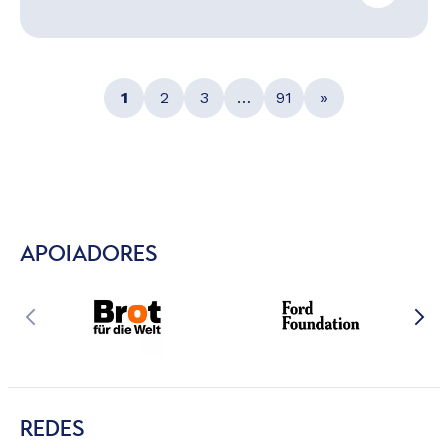
1
2
3
…
91
»
APOIADORES
REDES