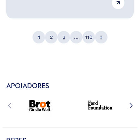
1
2
3
…
110
»
APOIADORES