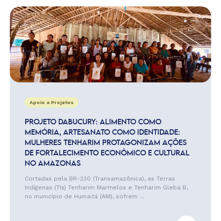
Apoio a Projetos
PROJETO DABUCURY: ALIMENTO COMO
MEMÓRIA, ARTESANATO COMO IDENTIDADE:
MULHERES TENHARIM PROTAGONIZAM AÇÕES
DE FORTALECIMENTO ECONÔMICO E CULTURAL
NO AMAZONAS
Cortadas pela BR-230 (Transamazônica), as Terras
Indígenas (TIs) Tenharim Marmelos e Tenharim Gleba B,
no município de Humaitá (AM), sofrem ...