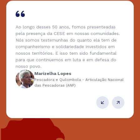
Ao longo desses 50 anos, fomos presenteadas
pela presença da CESE em nossas comunidades.
Nós somos testemunhas do quanto ela tem de
companheirismo e solidariedade investidos em
nossos territórios. E isso tem sido fundamental
para que continuemos em luta e em defesa do
nosso povo.
Marizelha Lopes
Pescadora e Quilombola - Articulação Nacional
das Pescadoras (ANP)