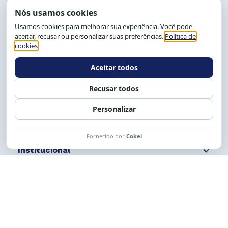
End.: R. da Graça, 150. Graça
CEP: 40.150-055
Salvador-BA, Brasil.
Tel.: (71) 2104-5457, Cel.: (71) 9 9239-2104 ou 2105
E-mail:
cese@cese.org.br
Expediente: 8h às 12h e 13 às 17h.
Siga nossas redes
Fale conosco
Institucional
Comunicação
Links Úteis