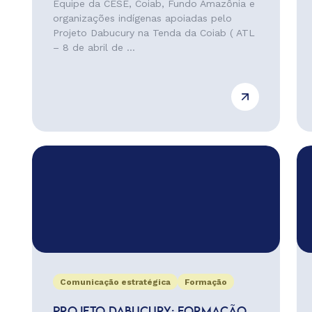
Equipe da CESE, Coiab, Fundo Amazônia e
organizações indígenas apoiadas pelo
Projeto Dabucury na Tenda da Coiab ( ATL
– 8 de abril de ...
Comunicação estratégica
Formação