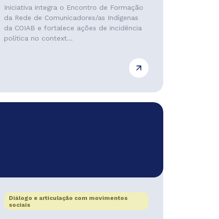
Iniciativa integra o Encontro de Formação
da Rede de Comunicadores/as Indígenas
da COIAB e fortalece ações de incidência
política no context...
Diálogo e articulação com movimentos
sociais