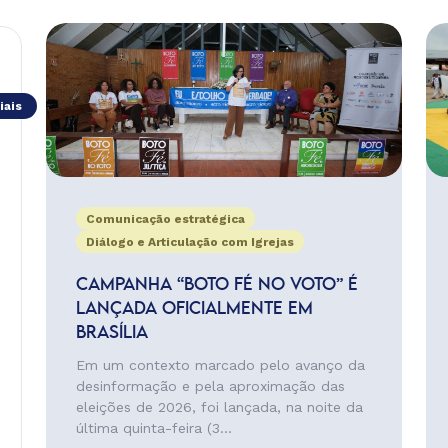
iais
Comunicação estratégica
Diálogo e Articulação com Igrejas
CAMPANHA “BOTO FÉ NO VOTO” É
LANÇADA OFICIALMENTE EM
BRASÍLIA
Em um contexto marcado pelo avanço da
desinformação e pela aproximação das
eleições de 2026, foi lançada, na noite da
última quinta-feira (3...