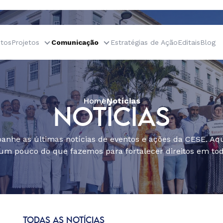
tos
Projetos
Comunicação
Estratégias de Ação
Editais
Blog
Home
Notícias
NOTÍCIAS
nhe as últimas notícias de eventos e ações da CESE. Aqu
um pouco do que fazemos para fortalecer direitos em todo
TODAS AS NOTÍCIAS