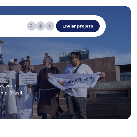
Enviar projeto
i, você
 o Brasil.