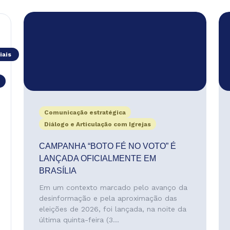
iais
Comunicação estratégica
Diálogo e Articulação com Igrejas
CAMPANHA “BOTO FÉ NO VOTO” É
LANÇADA OFICIALMENTE EM
BRASÍLIA
Em um contexto marcado pelo avanço da
desinformação e pela aproximação das
eleições de 2026, foi lançada, na noite da
última quinta-feira (3...