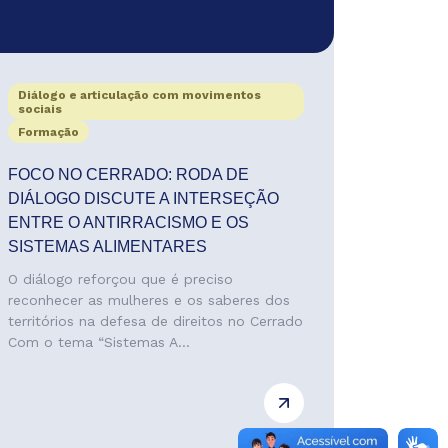
Diálogo e articulação com movimentos
sociais
Formação
FOCO NO CERRADO: RODA DE
DIÁLOGO DISCUTE A INTERSEÇÃO
ENTRE O ANTIRRACISMO E OS
SISTEMAS ALIMENTARES
O diálogo reforçou que é preciso
reconhecer as mulheres e os saberes dos
territórios na defesa de direitos no Cerrado
Com o tema “Sistemas A...