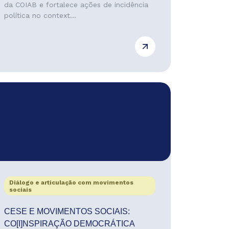
da COIAB e fortalece ações de incidência
política no context...
Diálogo e articulação com movimentos
sociais
CESE E MOVIMENTOS SOCIAIS:
CO[I]NSPIRAÇÃO DEMOCRÁTICA