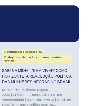
Comunicação estratégica
Diálogo e articulação com movimentos
sociais
SAIU NA MÍDIA – ‘BEM VIVER’ COMO
HORIZONTE: A REVOLUÇÃO POLÍTICA
DAS MULHERES NEGRAS NO BRASIL
Marcha das Mulheres Negras
2026 | Crédito: Juliana Duarte Leitura
recomendada | Julho das Pretas | Brasil de
Fato/DF O que significa constru...