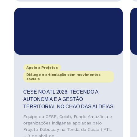
Apoio a Projetos
Diálogo e articulação com movimentos
sociais
CESE NO ATL 2026: TECENDO A
AUTONOMIA E A GESTÃO
TERRITORIAL NO CHÃO DAS ALDEIAS
Equipe da CESE, Coiab, Fundo Amazônia e
organizações indígenas apoiadas pelo
Projeto Dabucury na Tenda da Coiab ( ATL
– 8 de abril de ...