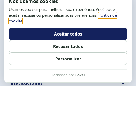
End.: R. da Graça, 150. Graça
CEP: 40.150-055
Salvador-BA, Brasil.
Tel.: (71) 2104-5457, Cel.: (71) 9 9239-2104 ou 2105
E-mail:
cese@cese.org.br
Expediente: 8h às 12h e 13 às 17h.
Siga nossas redes
Fale conosco
Institucional
Comunicação
Links Úteis