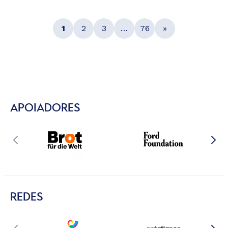
1
2
3
…
76
»
APOIADORES
REDES