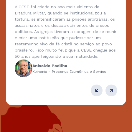
A CESE foi criada no ano mais violento da
Ditadura Militar, quando se institucionalizou a
tortura, se intensificaram as prisões arbitrárias, os
assassinatos e os desaparecimentos de presos
políticos. As igrejas tiveram a coragem de se reunir
e criar uma instituição que pudesse ser um
testemunho vivo da fé cristã no serviço ao povo
brasileiro. Fico muito feliz que a CESE chegue aos
50 anos aperfeiçoando a sua maturidade.
Anivaldo Padilha
Koinonia – Presença Ecumênica e Serviço