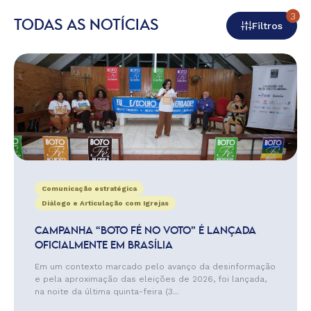
3
TODAS AS NOTÍCIAS
Filtros
Comunicação estratégica
Diálogo e Articulação com Igrejas
CAMPANHA “BOTO FÉ NO VOTO” É LANÇADA
OFICIALMENTE EM BRASÍLIA
Em um contexto marcado pelo avanço da desinformação
e pela aproximação das eleições de 2026, foi lançada,
na noite da última quinta-feira (3...