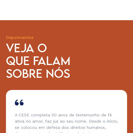
Depoimentos
VEJA O
QUE FALAM
SOBRE NÓS
ompleta 50 anos de testemunho de fé
A CESE n
amor, faz jus ao seu nome. Desde o início,
estimulan
ou em defesa dos direitos humanos,
possibili