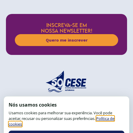
INSCREVA-SE EM
NOSSA NEWSLETTER!
Quero me inscrever
End.: R. da Graça, 150. Graça
CEP: 40.150-055
Salvador-BA, Brasil.
Tel.: (71) 2104-5457, Cel.: (71) 9 9239-2104 ou 2105
E-mail:
cese@cese.org.br
Expediente: 8h às 12h e 13 às 17h.