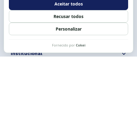
Siga nossas redes
Fale conosco
Institucional
Comunicação
Links Úteis
CESE © 2012 - 2026. Todos os direitos reservados.
Esta obra está licenciada com uma Licença
Creative Commons Atribuição-NãoComercial-
CompartilhaIgual 4.0 Internacional.