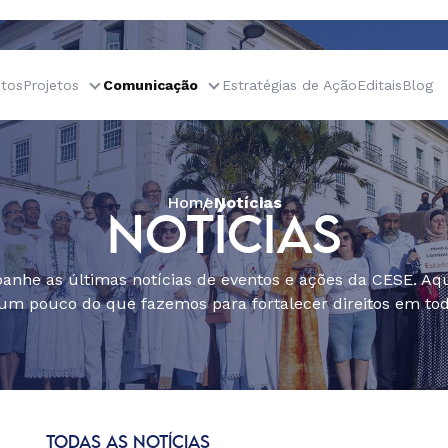
tos
Projetos
Comunicação
Estratégias de Ação
Editais
Blog
Home
Notícias
NOTÍCIAS
nhe as últimas notícias de eventos e ações da CESE. Aqu
um pouco do que fazemos para fortalecer direitos em todo
TODAS AS NOTÍCIAS