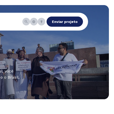
Enviar projeto
i, você
 o Brasil.