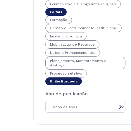
Ecumenismo e Diálogo Inter-religioso
Editais
Formação
Gestão e Fortalecimento Institucional
Incidência política
Mobilização de Recursos
Notas e Pronunciamentos
Planejamento, Monitoramento e
Avaliação
Processo seletivo
União Europeia
Ano de publicação