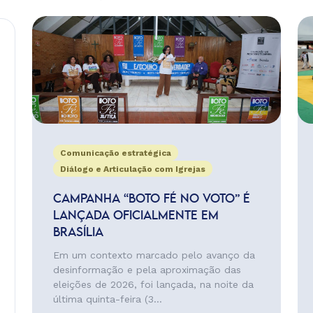
Comunicação estratégica
Diálogo e Articulação com Igrejas
CAMPANHA “BOTO FÉ NO VOTO” É
LANÇADA OFICIALMENTE EM
BRASÍLIA
Em um contexto marcado pelo avanço da
desinformação e pela aproximação das
eleições de 2026, foi lançada, na noite da
última quinta-feira (3...