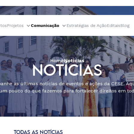
tos
Projetos
Comunicação
Estratégias de Ação
Editais
Blog
Home
Notícias
NOTÍCIAS
nhe as últimas notícias de eventos e ações da CESE. Aqu
um pouco do que fazemos para fortalecer direitos em todo
TODAS AS NOTÍCIAS