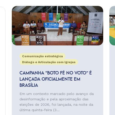
Comunicação estratégica
Diálogo e Articulação com Igrejas
CAMPANHA “BOTO FÉ NO VOTO” É
LANÇADA OFICIALMENTE EM
BRASÍLIA
Em um contexto marcado pelo avanço da
desinformação e pela aproximação das
eleições de 2026, foi lançada, na noite da
última quinta-feira (3...