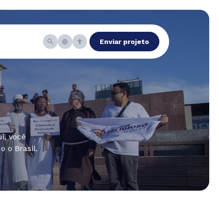
Enviar projeto
i, você
 o Brasil.