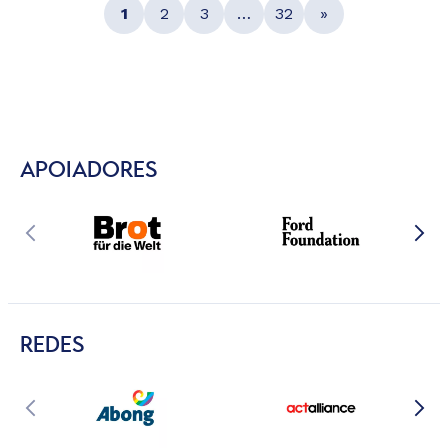
1
2
3
…
32
»
APOIADORES
REDES