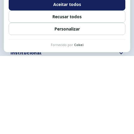
Siga nossas redes
Fale conosco
Institucional
Comunicação
Links Úteis
CESE © 2012 - 2026. Todos os direitos reservados.
Esta obra está licenciada com uma Licença
Creative Commons Atribuição-NãoComercial-
CompartilhaIgual 4.0 Internacional.