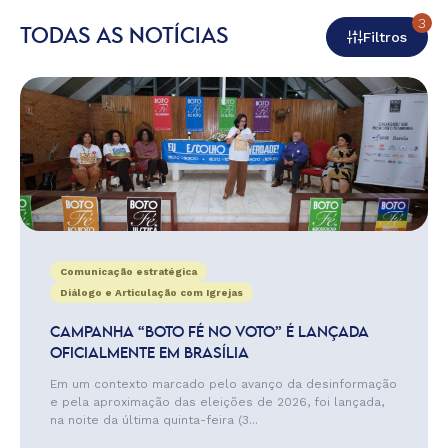
3
TODAS AS NOTÍCIAS
Filtros
Comunicação estratégica
Diálogo e Articulação com Igrejas
CAMPANHA “BOTO FÉ NO VOTO” É LANÇADA
OFICIALMENTE EM BRASÍLIA
Em um contexto marcado pelo avanço da desinformação
e pela aproximação das eleições de 2026, foi lançada,
na noite da última quinta-feira (3...