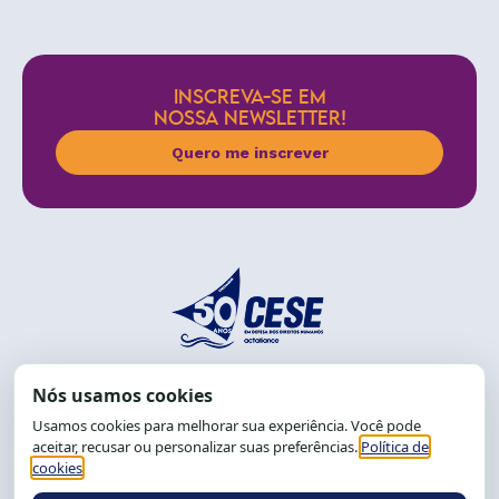
INSCREVA-SE EM
NOSSA NEWSLETTER!
Quero me inscrever
End.: R. da Graça, 150. Graça
CEP: 40.150-055
Salvador-BA, Brasil.
Tel.: (71) 2104-5457, Cel.: (71) 9 9239-2104 ou 2105
E-mail:
cese@cese.org.br
Expediente: 8h às 12h e 13 às 17h.