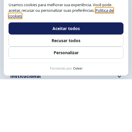
CEP: 40.150-055
Salvador-BA, Brasil.
Tel.: (71) 2104-5457, Cel.: (71) 9 9239-2104 ou 2105
E-mail:
cese@cese.org.br
Expediente: 8h às 12h e 13 às 17h.
Siga nossas redes
Fale conosco
Institucional
Comunicação
Links Úteis