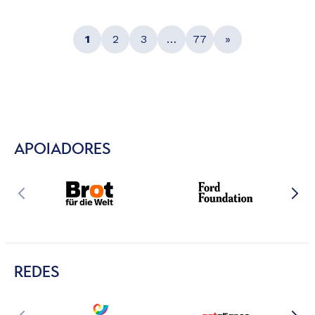
1
2
3
…
77
»
APOIADORES
REDES