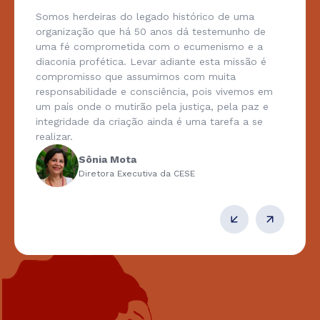
Somos herdeiras do legado histórico de uma
organização que há 50 anos dá testemunho de
uma fé comprometida com o ecumenismo e a
diaconia profética. Levar adiante esta missão é
compromisso que assumimos com muita
responsabilidade e consciência, pois vivemos em
um país onde o mutirão pela justiça, pela paz e
integridade da criação ainda é uma tarefa a se
realizar.
Sônia Mota
Diretora Executiva da CESE