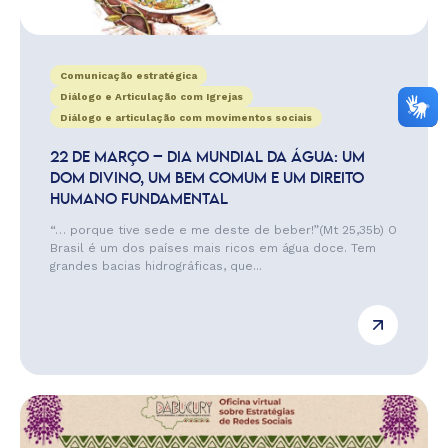
Comunicação estratégica
Diálogo e Articulação com Igrejas
Diálogo e articulação com movimentos sociais
22 DE MARÇO – DIA MUNDIAL DA ÁGUA: UM
DOM DIVINO, UM BEM COMUM E UM DIREITO
HUMANO FUNDAMENTAL
“… porque tive sede e me deste de beber!”(Mt 25,35b) O
Brasil é um dos países mais ricos em água doce. Tem
grandes bacias hidrográficas, que...