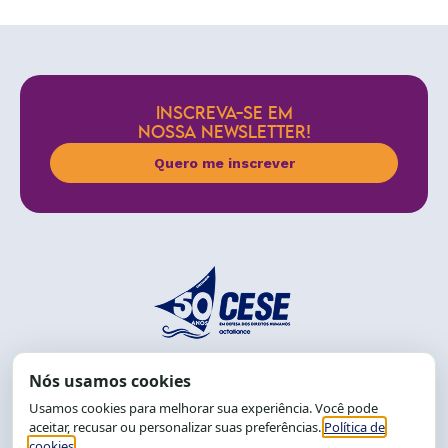
INSCREVA-SE EM
NOSSA NEWSLETTER!
Quero me inscrever
End.: R. da Graça, 150. Graça
CEP: 40.150-055
Salvador-BA, Brasil.
Tel.: (71) 2104-5457, Cel.: (71) 9 9239-2104 ou 2105