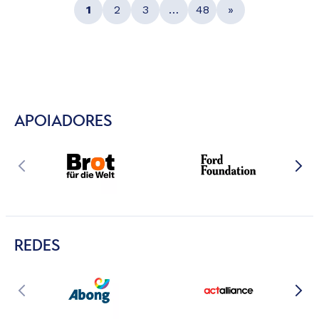
1
2
3
…
48
»
APOIADORES
REDES