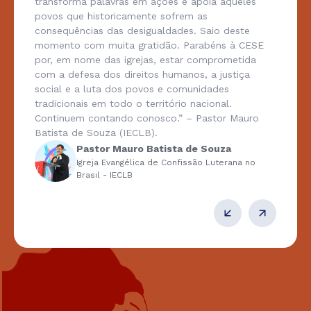
transforma palavras em ações e apoia aqueles
povos que historicamente sofrem as
consequências das desigualdades. Saio deste
momento com muita gratidão. Parabéns à CESE
por, em nome das igrejas, estar comprometida
com a defesa dos direitos humanos, a justiça
social e a luta dos povos e comunidades
tradicionais em todo o território nacional.
Continuem contando conosco.” – Pastor Mauro
Batista de Souza (IECLB).
Pastor Mauro Batista de Souza
Igreja Evangélica de Confissão Luterana no
Brasil - IECLB