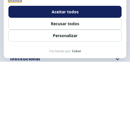
E-mail:
cese@cese.org.br
Expediente: 8h às 12h e 13 às 17h.
Siga nossas redes
Fale conosco
Institucional
Comunicação
Links Úteis
CESE © 2012 - 2026. Todos os direitos reservados.
Esta obra está licenciada com uma Licença
Creative Commons Atribuição-NãoComercial-