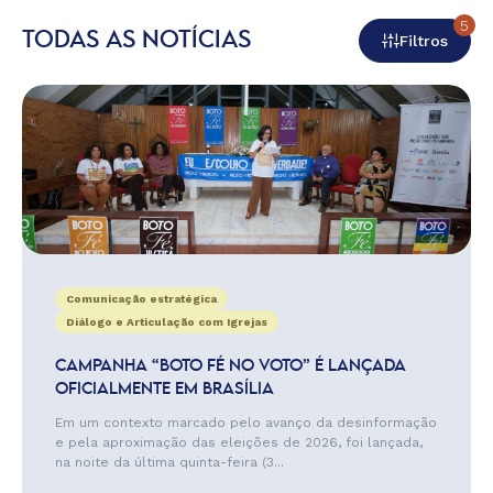
5
TODAS AS NOTÍCIAS
Filtros
Comunicação estratégica
Diálogo e Articulação com Igrejas
CAMPANHA “BOTO FÉ NO VOTO” É LANÇADA
OFICIALMENTE EM BRASÍLIA
Em um contexto marcado pelo avanço da desinformação
e pela aproximação das eleições de 2026, foi lançada,
na noite da última quinta-feira (3...