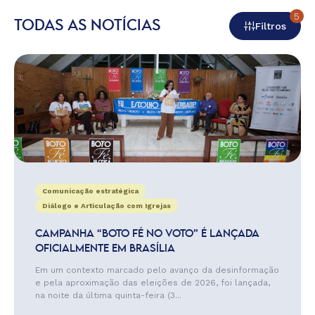
5
TODAS AS NOTÍCIAS
Filtros
Comunicação estratégica
Diálogo e Articulação com Igrejas
CAMPANHA “BOTO FÉ NO VOTO” É LANÇADA
OFICIALMENTE EM BRASÍLIA
Em um contexto marcado pelo avanço da desinformação
e pela aproximação das eleições de 2026, foi lançada,
na noite da última quinta-feira (3...