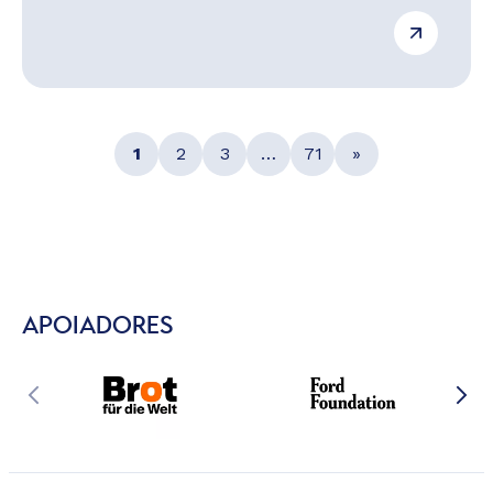
1
2
3
…
71
»
APOIADORES