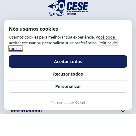
End.: R. da Graça, 150. Graça
CEP: 40.150-055
Salvador-BA, Brasil.
Tel.: (71) 2104-5457, Cel.: (71) 9 9239-2104 ou 2105
E-mail:
cese@cese.org.br
Expediente: 8h às 12h e 13 às 17h.
Siga nossas redes
Fale conosco
Institucional
Comunicação