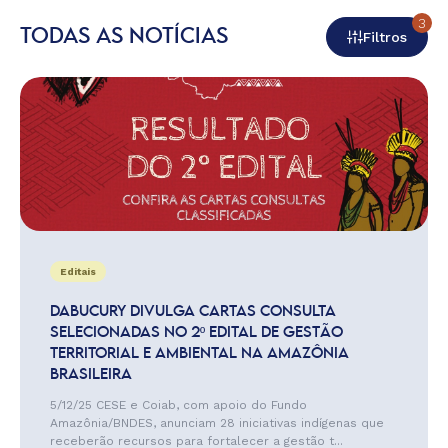
3
TODAS AS NOTÍCIAS
Filtros
Editais
DABUCURY DIVULGA CARTAS CONSULTA
SELECIONADAS NO 2º EDITAL DE GESTÃO
TERRITORIAL E AMBIENTAL NA AMAZÔNIA
BRASILEIRA
5/12/25 CESE e Coiab, com apoio do Fundo
Amazônia/BNDES, anunciam 28 iniciativas indígenas que
receberão recursos para fortalecer a gestão t...