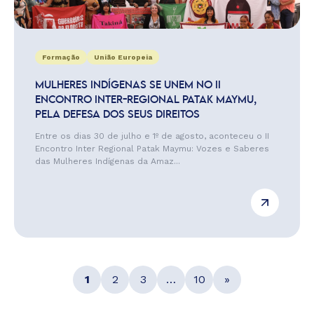
Formação
União Europeia
MULHERES INDÍGENAS SE UNEM NO II
ENCONTRO INTER-REGIONAL PATAK MAYMU,
PELA DEFESA DOS SEUS DIREITOS
Entre os dias 30 de julho e 1º de agosto, aconteceu o II
Encontro Inter Regional Patak Maymu: Vozes e Saberes
das Mulheres Indígenas da Amaz...
1
2
3
…
10
»