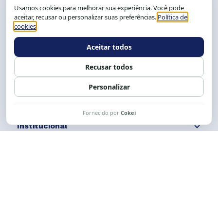
CEP: 40.150-055
Salvador-BA, Brasil.
Tel.: (71) 2104-5457, Cel.: (71) 9 9239-2104 ou 2105
E-mail:
cese@cese.org.br
Expediente: 8h às 12h e 13 às 17h.
Siga nossas redes
Fale conosco
Institucional
Comunicação
Links Úteis