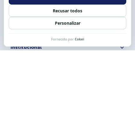
Siga nossas redes
Fale conosco
Institucional
Comunicação
Links Úteis
CESE © 2012 - 2026. Todos os direitos reservados.
Esta obra está licenciada com uma Licença
Creative Commons Atribuição-NãoComercial-
CompartilhaIgual 4.0 Internacional.