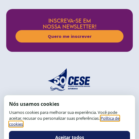
INSCREVA-SE EM
NOSSA NEWSLETTER!
Quero me inscrever
End.: R. da Graça, 150. Graça
CEP: 40.150-055
Salvador-BA, Brasil.
Tel.: (71) 2104-5457, Cel.: (71) 9 9239-2104 ou 2105
E-mail:
cese@cese.org.br
Expediente: 8h às 12h e 13 às 17h.