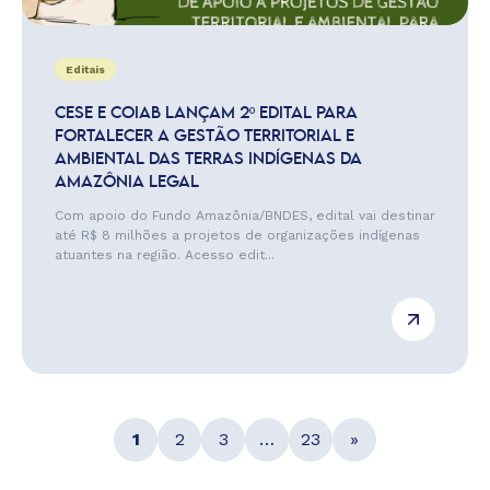
Editais
CESE E COIAB LANÇAM 2º EDITAL PARA
FORTALECER A GESTÃO TERRITORIAL E
AMBIENTAL DAS TERRAS INDÍGENAS DA
AMAZÔNIA LEGAL
Com apoio do Fundo Amazônia/BNDES, edital vai destinar
até R$ 8 milhões a projetos de organizações indígenas
atuantes na região. Acesso edit...
1
2
3
…
23
»