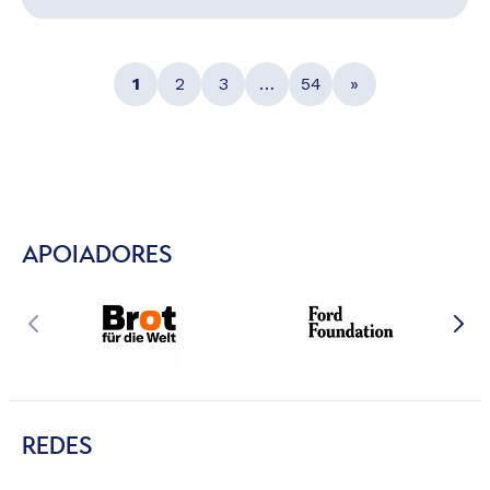
1
2
3
…
54
»
APOIADORES
REDES