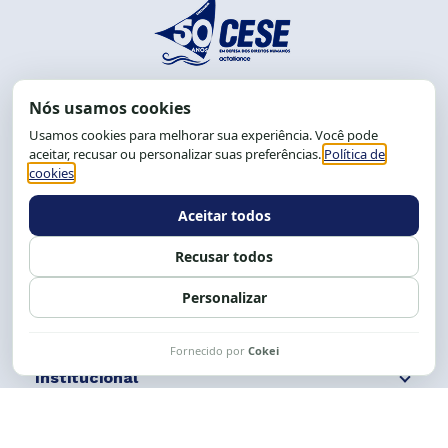
End.: R. da Graça, 150. Graça
CEP: 40.150-055
Salvador-BA, Brasil.
Tel.: (71) 2104-5457, Cel.: (71) 9 9239-2104 ou 2105
E-mail:
cese@cese.org.br
Expediente: 8h às 12h e 13 às 17h.
Siga nossas redes
Fale conosco
Institucional
Comunicação