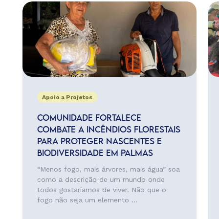
Apoio a Projetos
COMUNIDADE FORTALECE
COMBATE A INCÊNDIOS FLORESTAIS
PARA PROTEGER NASCENTES E
BIODIVERSIDADE EM PALMAS
“Menos fogo, mais árvores, mais água” soa
como a descrição de um mundo onde
todos gostaríamos de viver. Não que o
fogo não seja um elemento ...