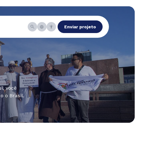
Enviar projeto
i, você
 o Brasil.