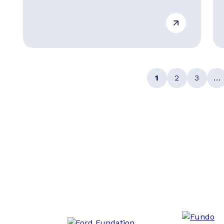
1
2
3
…