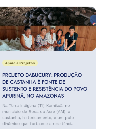
Apoio a Projetos
PROJETO DABUCURY: PRODUÇÃO
DE CASTANHA É FONTE DE
SUSTENTO E RESISTÊNCIA DO POVO
APURINÃ, NO AMAZONAS
Na Terra Indígena (TI) Kamikuã, no
município de Boca do Acre (AM), a
castanha, historicamente, é um polo
dinâmico que fortalece a resistênci...