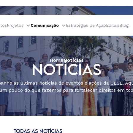
tos
Projetos
Comunicação
Estratégias de Ação
Editais
Blog
Home
Notícias
NOTÍCIAS
nhe as últimas notícias de eventos e ações da CESE. Aqu
um pouco do que fazemos para fortalecer direitos em todo
TODAS AS NOTÍCIAS