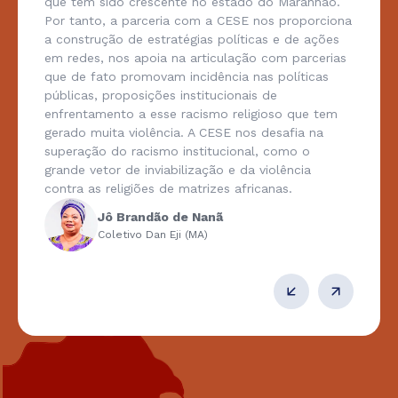
que tem sido crescente no estado do Maranhão.
Por tanto, a parceria com a CESE nos proporciona
a construção de estratégias políticas e de ações
em redes, nos apoia na articulação com parcerias
que de fato promovam incidência nas políticas
públicas, proposições institucionais de
enfrentamento a esse racismo religioso que tem
gerado muita violência. A CESE nos desafia na
superação do racismo institucional, como o
grande vetor de inviabilização e da violência
contra as religiões de matrizes africanas.
Jô Brandão de Nanã
Coletivo Dan Eji (MA)