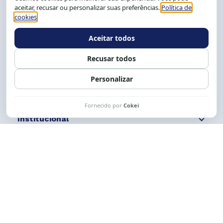
Salvador-BA, Brasil.
Tel.: (71) 2104-5457, Cel.: (71) 9 9239-2104 ou 2105
E-mail:
cese@cese.org.br
Expediente: 8h às 12h e 13 às 17h.
Siga nossas redes
Fale conosco
Institucional
Comunicação
Links Úteis
CESE © 2012 - 2026. Todos os direitos reservados.