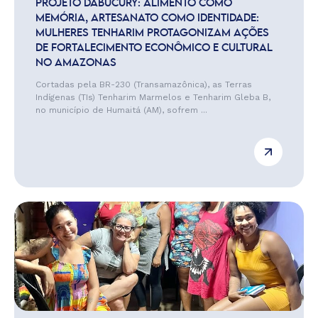
PROJETO DABUCURY: ALIMENTO COMO
MEMÓRIA, ARTESANATO COMO IDENTIDADE:
MULHERES TENHARIM PROTAGONIZAM AÇÕES
DE FORTALECIMENTO ECONÔMICO E CULTURAL
NO AMAZONAS
Cortadas pela BR-230 (Transamazônica), as Terras
Indígenas (TIs) Tenharim Marmelos e Tenharim Gleba B,
no município de Humaitá (AM), sofrem ...