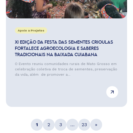
Apoio a Projetos
XI EDIÇÃO DA FESTA DAS SEMENTES CRIOULAS
FORTALECE AGROECOLOGIA E SABERES
TRADICIONAIS NA BAIXADA CUIABANA
O Evento reuniu comunidades rurais de Mato Grosso em
celebração coletiva de troca de sementes, preservação
da vida, além de promover a...
1
2
3
…
23
»