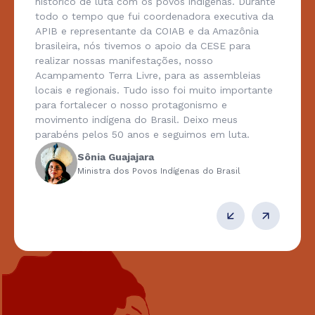
histórico de luta com os povos indígenas. Durante
todo o tempo que fui coordenadora executiva da
APIB e representante da COIAB e da Amazônia
brasileira, nós tivemos o apoio da CESE para
realizar nossas manifestações, nosso
Acampamento Terra Livre, para as assembleias
locais e regionais. Tudo isso foi muito importante
para fortalecer o nosso protagonismo e
movimento indígena do Brasil. Deixo meus
parabéns pelos 50 anos e seguimos em luta.
Sônia Guajajara
Ministra dos Povos Indígenas do Brasil