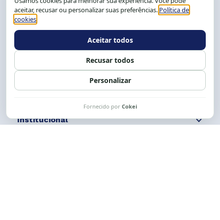
Salvador-BA, Brasil.
Tel.: (71) 2104-5457, Cel.: (71) 9 9239-2104 ou 2105
E-mail:
cese@cese.org.br
Expediente: 8h às 12h e 13 às 17h.
Siga nossas redes
Fale conosco
Institucional
Comunicação
Links Úteis