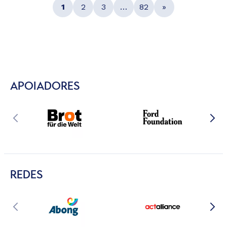
1
2
3
…
82
»
APOIADORES
REDES