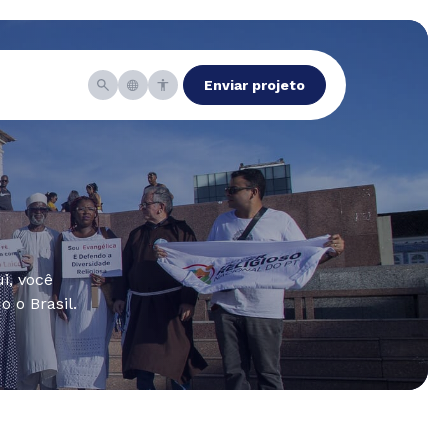
Enviar projeto
i, você
 o Brasil.