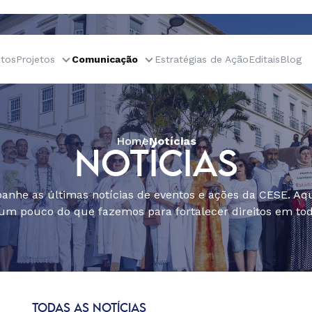
tos
Projetos
Comunicação
Estratégias de Ação
Editais
Blog
Home
Notícias
NOTÍCIAS
nhe as últimas notícias de eventos e ações da CESE. Aqu
um pouco do que fazemos para fortalecer direitos em todo
TODAS AS NOTÍCIAS