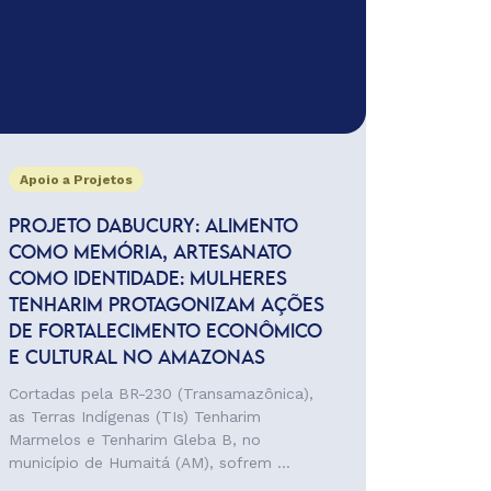
Apoio a Projetos
PROJETO DABUCURY: ALIMENTO
COMO MEMÓRIA, ARTESANATO
COMO IDENTIDADE: MULHERES
TENHARIM PROTAGONIZAM AÇÕES
DE FORTALECIMENTO ECONÔMICO
E CULTURAL NO AMAZONAS
Cortadas pela BR-230 (Transamazônica),
as Terras Indígenas (TIs) Tenharim
Marmelos e Tenharim Gleba B, no
município de Humaitá (AM), sofrem ...