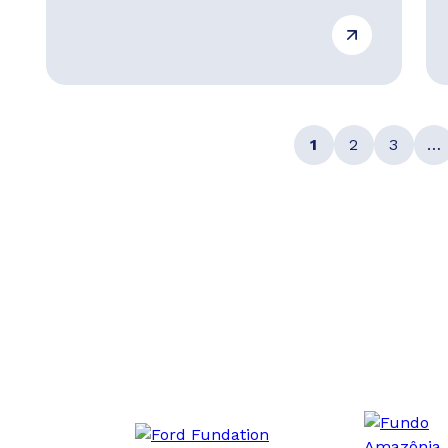
1
2
3
…