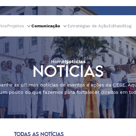
tos
Projetos
Comunicação
Estratégias de Ação
Editais
Blog
Home
Notícias
NOTÍCIAS
nhe as últimas notícias de eventos e ações da CESE. Aqu
um pouco do que fazemos para fortalecer direitos em todo
TODAS AS NOTÍCIAS