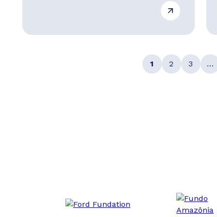
1
2
3
…