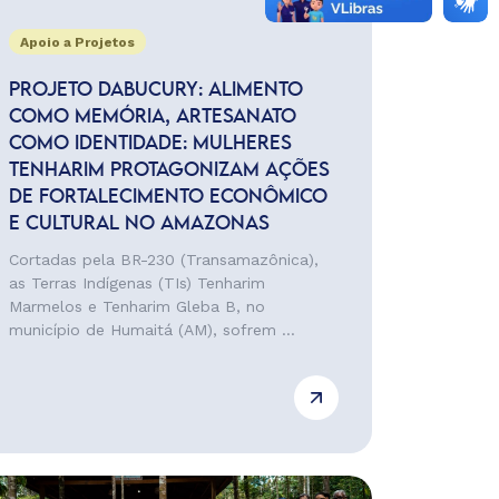
Apoio a Projetos
PROJETO DABUCURY: ALIMENTO
COMO MEMÓRIA, ARTESANATO
COMO IDENTIDADE: MULHERES
TENHARIM PROTAGONIZAM AÇÕES
DE FORTALECIMENTO ECONÔMICO
E CULTURAL NO AMAZONAS
Cortadas pela BR-230 (Transamazônica),
as Terras Indígenas (TIs) Tenharim
Marmelos e Tenharim Gleba B, no
município de Humaitá (AM), sofrem ...