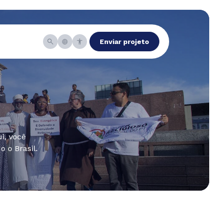
Enviar projeto
i, você
 o Brasil.