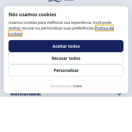
End.: R. da Graça, 150. Graça
CEP: 40.150-055
Salvador-BA, Brasil.
Tel.: (71) 2104-5457, Cel.: (71) 9 9239-2104 ou 2105
E-mail:
cese@cese.org.br
Expediente: 8h às 12h e 13 às 17h.
Siga nossas redes
Fale conosco
Institucional
Comunicação
Links Úteis