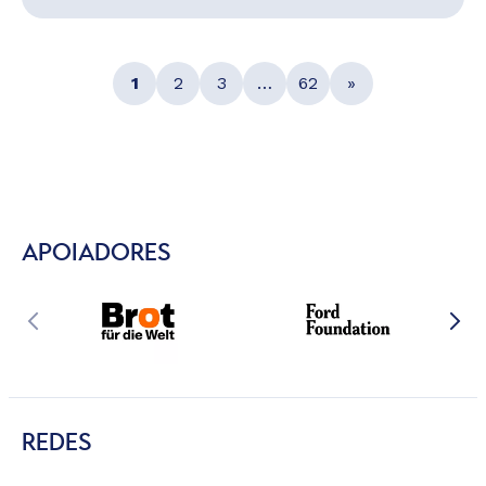
1
2
3
…
62
»
APOIADORES
REDES