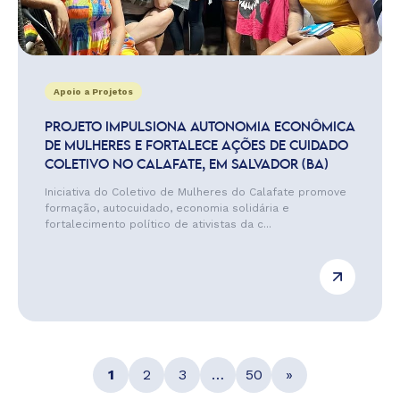
Apoio a Projetos
PROJETO IMPULSIONA AUTONOMIA ECONÔMICA
DE MULHERES E FORTALECE AÇÕES DE CUIDADO
COLETIVO NO CALAFATE, EM SALVADOR (BA)
Iniciativa do Coletivo de Mulheres do Calafate promove
formação, autocuidado, economia solidária e
fortalecimento político de ativistas da c...
1
2
3
…
50
»