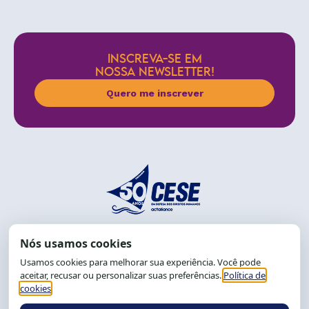
INSCREVA-SE EM
NOSSA NEWSLETTER!
Quero me inscrever
End.: R. da Graça, 150. Graça
CEP: 40.150-055
Salvador-BA, Brasil.
Tel.: (71) 2104-5457, Cel.: (71) 9 9239-2104 ou 2105
E-mail:
cese@cese.org.br
Expediente: 8h às 12h e 13 às 17h.