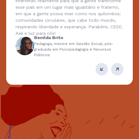
intervindo realmente para que a gente transforme
esse país em um lugar mais igualitário e fraterno,
em que a gente possa viver como nos quilombos:
comunidades circulares, que cabe todo mundo,
respirando liberdade e esperança. Parabéns, CESE.
Axé e luz para nós!
Benilda Brito
Pedagoga, mestre em Gestão Social, pós-
graduada em Psicopedagogia e Recursos
Públicos