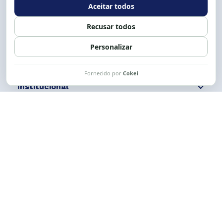
Siga nossas redes
Fale conosco
Institucional
Comunicação
Links Úteis
CESE © 2012 - 2026. Todos os direitos reservados.
Esta obra está licenciada com uma Licença
Creative Commons Atribuição-NãoComercial-
CompartilhaIgual 4.0 Internacional.