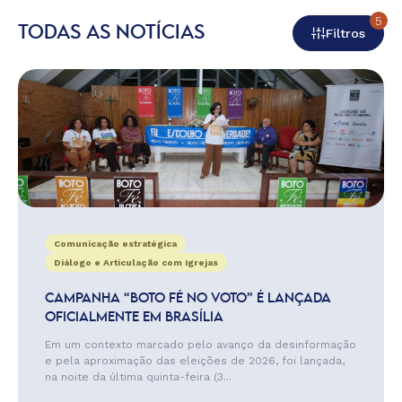
5
TODAS AS NOTÍCIAS
Filtros
Comunicação estratégica
Diálogo e Articulação com Igrejas
CAMPANHA “BOTO FÉ NO VOTO” É LANÇADA
OFICIALMENTE EM BRASÍLIA
Em um contexto marcado pelo avanço da desinformação
e pela aproximação das eleições de 2026, foi lançada,
na noite da última quinta-feira (3...