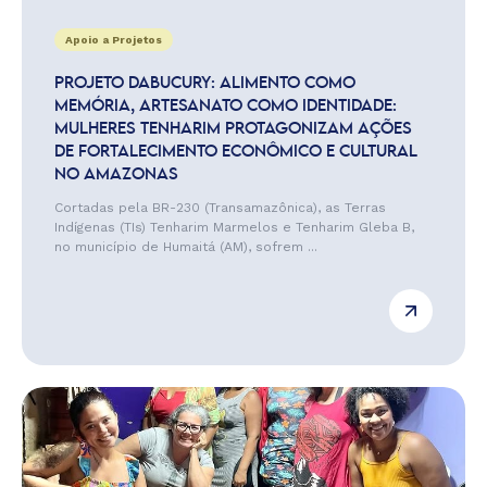
Apoio a Projetos
PROJETO DABUCURY: ALIMENTO COMO
MEMÓRIA, ARTESANATO COMO IDENTIDADE:
MULHERES TENHARIM PROTAGONIZAM AÇÕES
DE FORTALECIMENTO ECONÔMICO E CULTURAL
NO AMAZONAS
Cortadas pela BR-230 (Transamazônica), as Terras
Indígenas (TIs) Tenharim Marmelos e Tenharim Gleba B,
no município de Humaitá (AM), sofrem ...