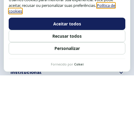
Salvador-BA, Brasil.
Tel.: (71) 2104-5457, Cel.: (71) 9 9239-2104 ou 2105
E-mail:
cese@cese.org.br
Expediente: 8h às 12h e 13 às 17h.
Siga nossas redes
Fale conosco
Institucional
Comunicação
Links Úteis