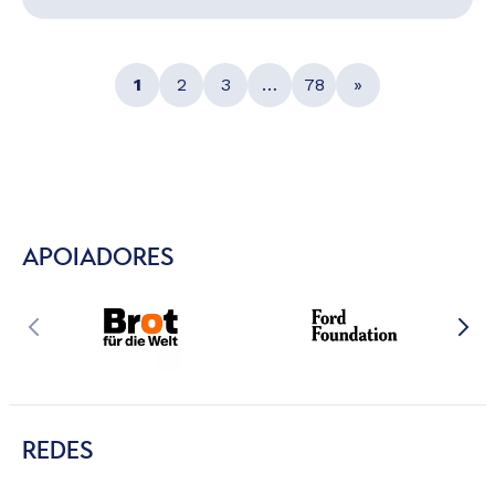
1
2
3
…
78
»
APOIADORES
REDES