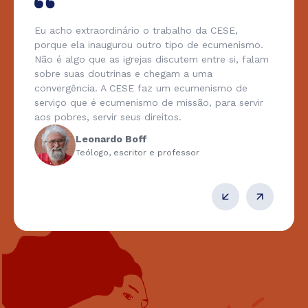
Eu acho extraordinário o trabalho da CESE,
porque ela inaugurou outro tipo de ecumenismo.
Não é algo que as igrejas discutem entre si, falam
sobre suas doutrinas e chegam a uma
convergência. A CESE faz um ecumenismo de
serviço que é ecumenismo de missão, para servir
aos pobres, servir seus direitos.
Leonardo Boff
Teólogo, escritor e professor