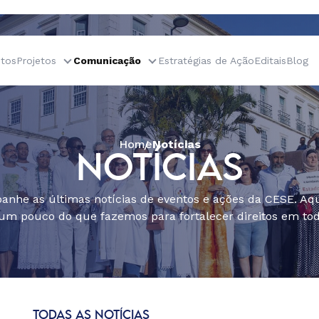
tos
Projetos
Comunicação
Estratégias de Ação
Editais
Blog
Home
Notícias
NOTÍCIAS
nhe as últimas notícias de eventos e ações da CESE. Aqu
um pouco do que fazemos para fortalecer direitos em todo
TODAS AS NOTÍCIAS