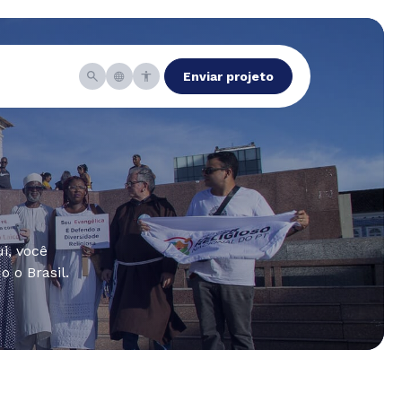
Enviar projeto
i, você
 o Brasil.