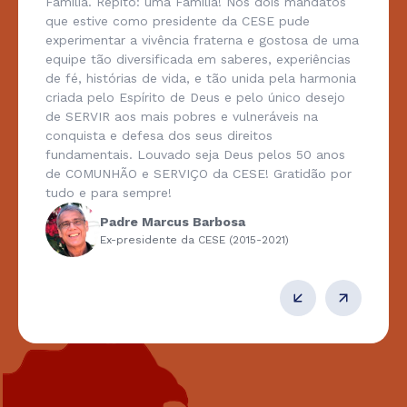
Família. Repito: uma Família! Nos dois mandatos
que estive como presidente da CESE pude
experimentar a vivência fraterna e gostosa de uma
equipe tão diversificada em saberes, experiências
de fé, histórias de vida, e tão unida pela harmonia
criada pelo Espírito de Deus e pelo único desejo
de SERVIR aos mais pobres e vulneráveis na
conquista e defesa dos seus direitos
fundamentais. Louvado seja Deus pelos 50 anos
de COMUNHÃO e SERVIÇO da CESE! Gratidão por
tudo e para sempre!
Padre Marcus Barbosa
Ex-presidente da CESE (2015-2021)