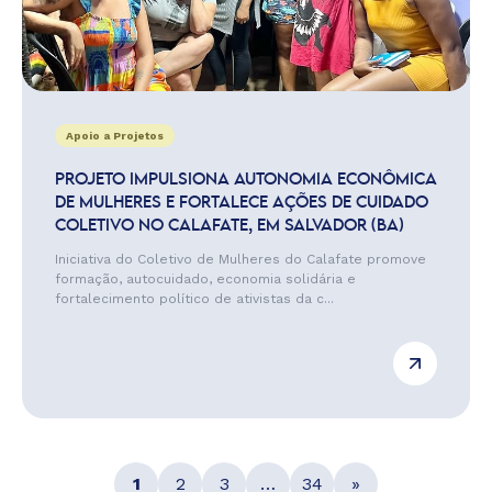
Apoio a Projetos
PROJETO IMPULSIONA AUTONOMIA ECONÔMICA
DE MULHERES E FORTALECE AÇÕES DE CUIDADO
COLETIVO NO CALAFATE, EM SALVADOR (BA)
Iniciativa do Coletivo de Mulheres do Calafate promove
formação, autocuidado, economia solidária e
fortalecimento político de ativistas da c...
1
2
3
…
34
»