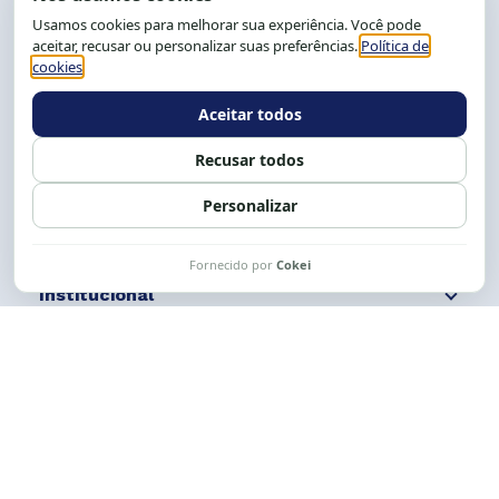
CEP: 40.150-055
Salvador-BA, Brasil.
Tel.: (71) 2104-5457, Cel.: (71) 9 9239-2104 ou 2105
E-mail:
cese@cese.org.br
Expediente: 8h às 12h e 13 às 17h.
Siga nossas redes
Fale conosco
Institucional
Comunicação
Links Úteis