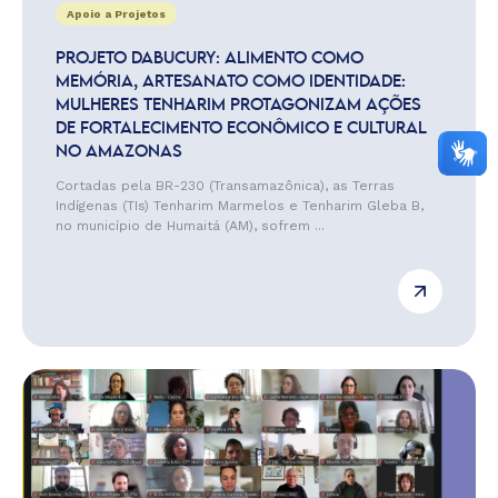
Apoio a Projetos
PROJETO DABUCURY: ALIMENTO COMO
MEMÓRIA, ARTESANATO COMO IDENTIDADE:
MULHERES TENHARIM PROTAGONIZAM AÇÕES
DE FORTALECIMENTO ECONÔMICO E CULTURAL
NO AMAZONAS
Cortadas pela BR-230 (Transamazônica), as Terras
Indígenas (TIs) Tenharim Marmelos e Tenharim Gleba B,
no município de Humaitá (AM), sofrem ...