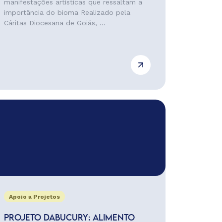
manifestações artísticas que ressaltam a
importância do bioma Realizado pela
Cáritas Diocesana de Goiás, ...
Apoio a Projetos
PROJETO DABUCURY: ALIMENTO