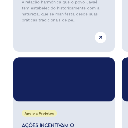
A relação harmônica que o povo Javaé
tem estabelecido historicamente com a
natureza, que se manifesta desde suas
práticas tradicionais de pe...
Apoio a Projetos
AÇÕES INCENTIVAM O