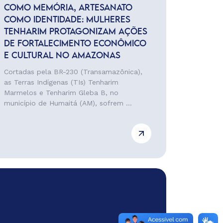
COMO MEMÓRIA, ARTESANATO
COMO IDENTIDADE: MULHERES
TENHARIM PROTAGONIZAM AÇÕES
DE FORTALECIMENTO ECONÔMICO
E CULTURAL NO AMAZONAS
Cortadas pela BR-230 (Transamazônica),
as Terras Indígenas (TIs) Tenharim
Marmelos e Tenharim Gleba B, no
município de Humaitá (AM), sofrem ...