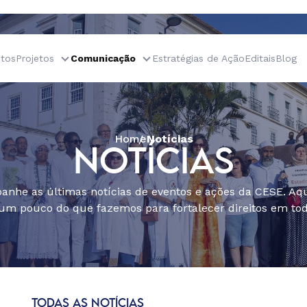
tos
Projetos
Comunicação
Estratégias de Ação
Editais
Blog
Home
Notícias
NOTÍCIAS
nhe as últimas notícias de eventos e ações da CESE. Aqu
um pouco do que fazemos para fortalecer direitos em todo
TODAS AS NOTÍCIAS