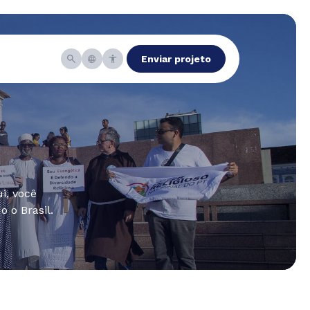
Enviar projeto
i, você
 o Brasil.