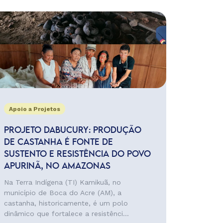
Apoio a Projetos
PROJETO DABUCURY: PRODUÇÃO
DE CASTANHA É FONTE DE
SUSTENTO E RESISTÊNCIA DO POVO
APURINÃ, NO AMAZONAS
Na Terra Indígena (TI) Kamikuã, no
município de Boca do Acre (AM), a
castanha, historicamente, é um polo
dinâmico que fortalece a resistênci...