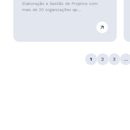
Elaboração e Gestão de Projetos com
mais de 20 organizações ap...
1
2
3
…