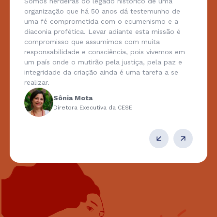
Somos herdeiras do legado histórico de uma
organização que há 50 anos dá testemunho de
uma fé comprometida com o ecumenismo e a
diaconia profética. Levar adiante esta missão é
compromisso que assumimos com muita
responsabilidade e consciência, pois vivemos em
um país onde o mutirão pela justiça, pela paz e
integridade da criação ainda é uma tarefa a se
realizar.
Sônia Mota
Diretora Executiva da CESE