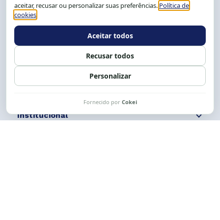
Salvador-BA, Brasil.
Tel.: (71) 2104-5457, Cel.: (71) 9 9239-2104 ou 2105
E-mail:
cese@cese.org.br
Expediente: 8h às 12h e 13 às 17h.
Siga nossas redes
Fale conosco
Institucional
Comunicação
Links Úteis
CESE © 2012 - 2026. Todos os direitos reservados.