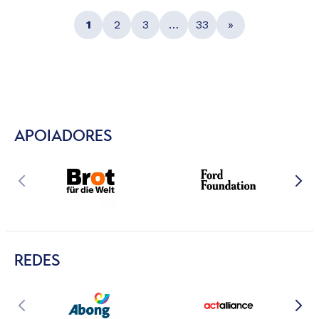
1
2
3
…
33
»
APOIADORES
REDES