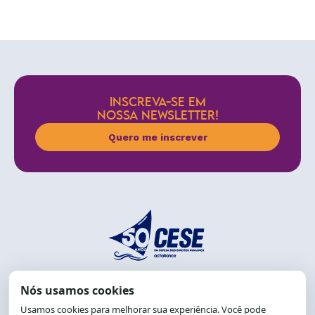
INSCREVA-SE EM
NOSSA NEWSLETTER!
Quero me inscrever
End.: R. da Graça, 150. Graça
CEP: 40.150-055