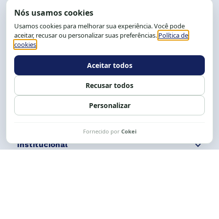
End.: R. da Graça, 150. Graça
CEP: 40.150-055
Salvador-BA, Brasil.
Tel.: (71) 2104-5457, Cel.: (71) 9 9239-2104 ou 2105
E-mail:
cese@cese.org.br
Expediente: 8h às 12h e 13 às 17h.
Siga nossas redes
Fale conosco
Institucional
Comunicação
Links Úteis