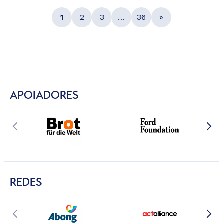
1
2
3
…
36
»
APOIADORES
REDES