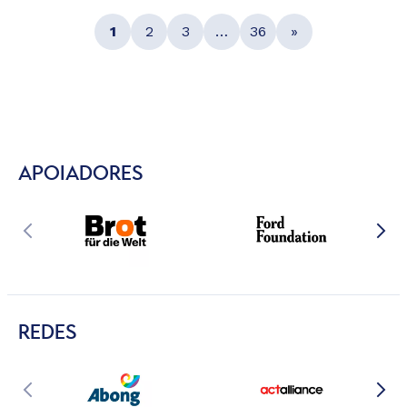
1
2
3
…
36
»
APOIADORES
REDES