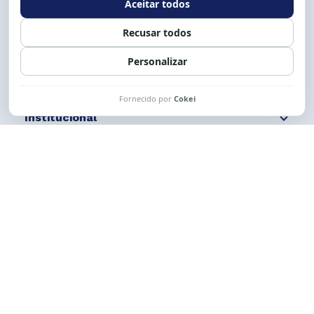
Siga nossas redes
Fale conosco
Institucional
Comunicação
Links Úteis
CESE © 2012 - 2026. Todos os direitos reservados.
Esta obra está licenciada com uma Licença
Creative Commons Atribuição-NãoComercial-
CompartilhaIgual 4.0 Internacional.