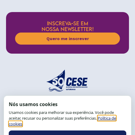
INSCREVA-SE EM
NOSSA NEWSLETTER!
Quero me inscrever
End.: R. da Graça, 150. Graça
CEP: 40.150-055
Salvador-BA, Brasil.
Tel.: (71) 2104-5457, Cel.: (71) 9 9239-2104 ou 2105
E-mail:
cese@cese.org.br
Expediente: 8h às 12h e 13 às 17h.