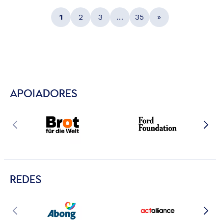
1
2
3
…
35
»
APOIADORES
REDES