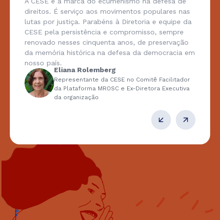
A CESE é a marca do ecumenismo na defesa de
direitos. É serviço aos movimentos populares nas
lutas por justiça. Parabéns à Diretoria e equipe da
CESE pela persistência e compromisso, sempre
renovado nesses cinquenta anos, de preservação
da memória histórica na defesa da democracia em
nosso país.
Eliana Rolemberg
Representante da CESE no Comitê Facilitador
da Plataforma MROSC e Ex-Diretora Executiva
da organização