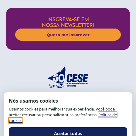
INSCREVA-SE EM
NOSSA NEWSLETTER!
Quero me inscrever
End.: R. da Graça, 150. Graça
CEP: 40.150-055
Salvador-BA, Brasil.
Tel.: (71) 2104-5457, Cel.: (71) 9 9239-2104 ou 2105
E-mail:
cese@cese.org.br
Expediente: 8h às 12h e 13 às 17h.