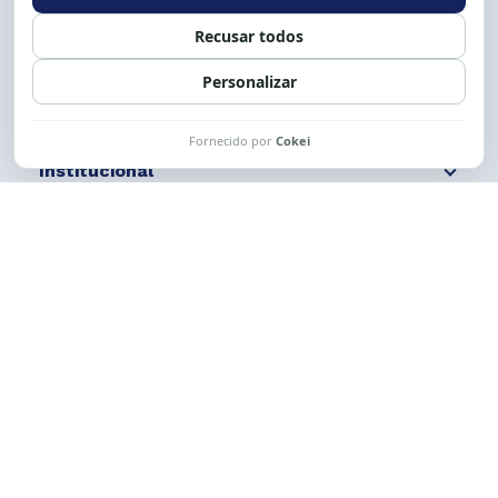
Siga nossas redes
Fale conosco
Institucional
Comunicação
Links Úteis
CESE © 2012 - 2026. Todos os direitos reservados.
Esta obra está licenciada com uma Licença
Creative Commons Atribuição-NãoComercial-
CompartilhaIgual 4.0 Internacional.