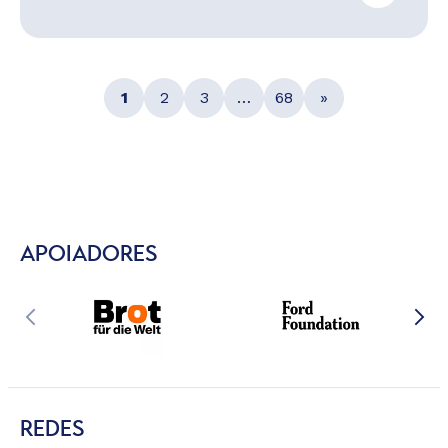
1
2
3
…
68
»
APOIADORES
REDES