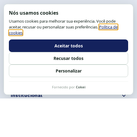
End.: R. da Graça, 150. Graça
CEP: 40.150-055
Salvador-BA, Brasil.
Tel.: (71) 2104-5457, Cel.: (71) 9 9239-2104 ou 2105
E-mail:
cese@cese.org.br
Expediente: 8h às 12h e 13 às 17h.
Siga nossas redes
Fale conosco
Institucional
Comunicação
Links Úteis