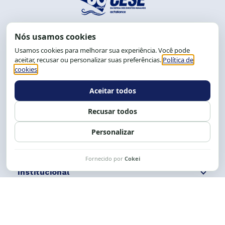
End.: R. da Graça, 150. Graça
CEP: 40.150-055
Salvador-BA, Brasil.
Tel.: (71) 2104-5457, Cel.: (71) 9 9239-2104 ou 2105
E-mail:
cese@cese.org.br
Expediente: 8h às 12h e 13 às 17h.
Siga nossas redes
Fale conosco
Institucional
Comunicação