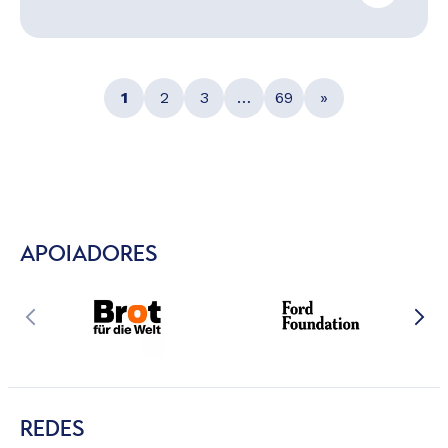
1
2
3
…
69
»
APOIADORES
REDES