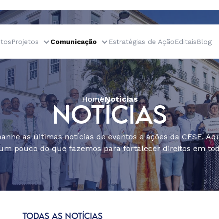
tos
Projetos
Comunicação
Estratégias de Ação
Editais
Blog
Home
Notícias
NOTÍCIAS
nhe as últimas notícias de eventos e ações da CESE. Aqu
um pouco do que fazemos para fortalecer direitos em todo
TODAS AS NOTÍCIAS