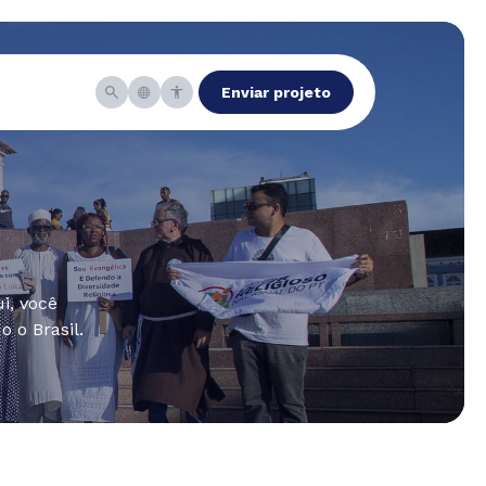
Enviar projeto
i, você
 o Brasil.