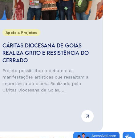
Apoio a Projetos
CÁRITAS DIOCESANA DE GOIÁS
REALIZA GRITO E RESISTÊNCIA DO
CERRADO
Projeto possibilitou o debate e as
manifestações artísticas que ressaltam a
importância do bioma Realizado pela
Cáritas Diocesana de Goiás, ...