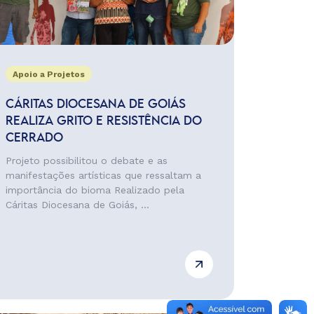
Apoio a Projetos
CÁRITAS DIOCESANA DE GOIÁS
REALIZA GRITO E RESISTÊNCIA DO
CERRADO
Projeto possibilitou o debate e as
manifestações artísticas que ressaltam a
importância do bioma Realizado pela
Cáritas Diocesana de Goiás, ...