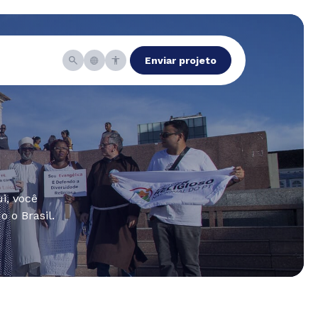
Enviar projeto
i, você
 o Brasil.