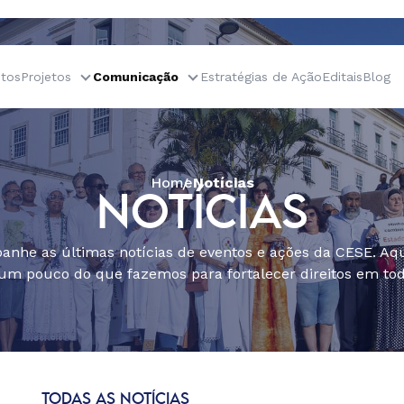
tos
Projetos
Comunicação
Estratégias de Ação
Editais
Blog
Home
Notícias
NOTÍCIAS
nhe as últimas notícias de eventos e ações da CESE. Aqu
um pouco do que fazemos para fortalecer direitos em todo
TODAS AS NOTÍCIAS