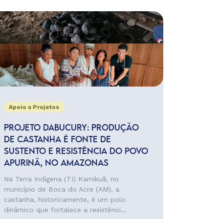
Apoio a Projetos
PROJETO DABUCURY: PRODUÇÃO
DE CASTANHA É FONTE DE
SUSTENTO E RESISTÊNCIA DO POVO
APURINÃ, NO AMAZONAS
Na Terra Indígena (TI) Kamikuã, no
município de Boca do Acre (AM), a
castanha, historicamente, é um polo
dinâmico que fortalece a resistênci...