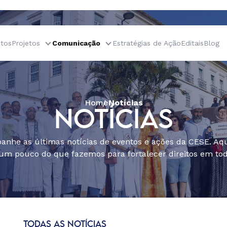
tos
Projetos
Comunicação
Estratégias de Ação
Editais
Blog
Home
Notícias
NOTÍCIAS
nhe as últimas notícias de eventos e ações da CESE. Aqu
um pouco do que fazemos para fortalecer direitos em todo
TODAS AS NOTÍCIAS