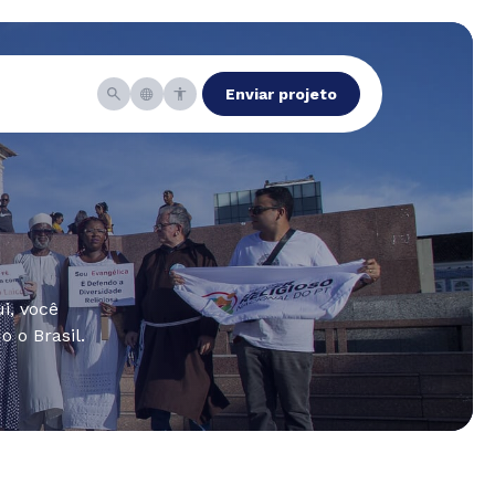
Enviar projeto
i, você
 o Brasil.