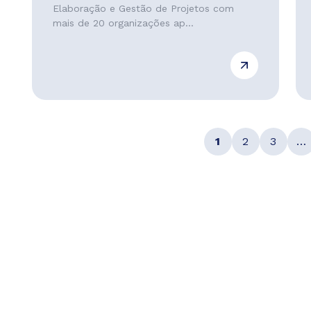
Elaboração e Gestão de Projetos com
mais de 20 organizações ap...
1
2
3
…